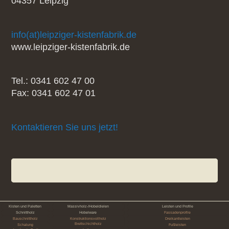
04357 Leipzig
info(at)leipziger-kistenfabrik.de
www.leipziger-kistenfabrik.de
Tel.: 0341 602 47 00
Fax: 0341 602 47 01
Kontaktieren Sie uns jetzt!
Kisten und Paletten
Massivholz-/Hobeldielen
Leisten und Profile
Schnittholz
Hobelware
Fassadenprofile
Bauschnittholz
Konstruktionsvollholz
Dreikantleisten
Brettschichtholz
Schalung
Fußleisten